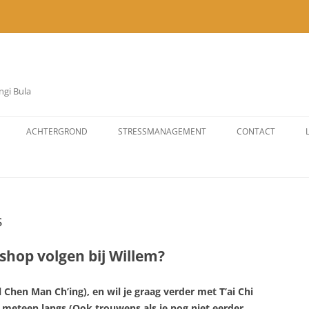
ngi Bula
ACHTERGROND
STRESSMANAGEMENT
CONTACT
CHIRAPA WAYRA EKANGI BULA?
WILLEM?
s
DOELSTELLING
DOELGROEP
kshop volgen bij Willem?
l Chen Man Ch’ing), en wil je graag verder met T’ai Chi
 meteen langs (Ook trouwens als je nog niet eerder