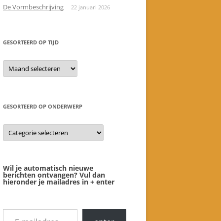
De Vormbeschrijving
22 januari 2026
GESORTEERD OP TIJD
gesorteerd
op
tijd
GESORTEERD OP ONDERWERP
gesorteerd
op
onderwerp
Wil je automatisch nieuwe
berichten ontvangen? Vul dan
hieronder je mailadres in + enter
E-mailadres