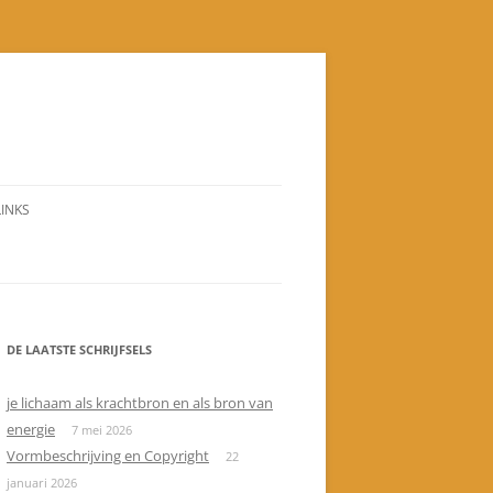
LINKS
DE LAATSTE SCHRIJFSELS
je lichaam als krachtbron en als bron van
energie
7 mei 2026
Vormbeschrijving en Copyright
22
januari 2026