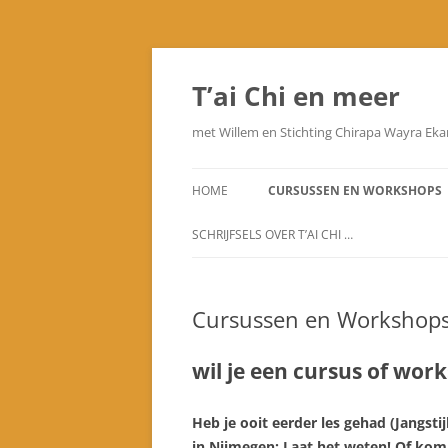
Ga
naar
de
T’ai Chi en meer
inhoud
met Willem en Stichting Chirapa Wayra Eka
HOME
CURSUSSEN EN WORKSHOPS
SCHRIJFSELS OVER T’AI CHI …
VOORWOORD
Cursussen en Workshop
PRINCIPES VAN T’AI CHI
MIJN METHODE VAN LESGEVEN
wil je een cursus of wor
LESVOORVALLEN
Heb je ooit eerder les gehad (Jangstij
VORMBESCHRIJVING
in Nijmegen: Laat het weten! Of kom