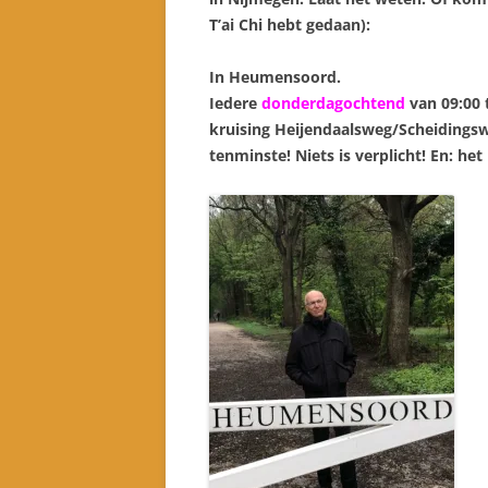
T’ai Chi hebt gedaan):
In Heumensoord.
Iedere
donderdagochtend
van 09:00 
kruising Heijendaalsweg/Scheidingswe
tenminste! Niets is verplicht! En: het i