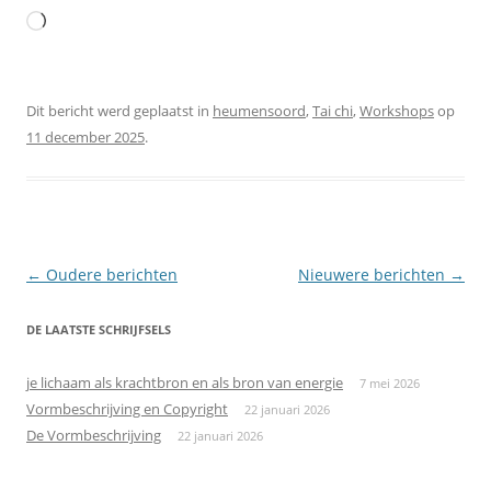
Aan
het
laden...
Dit bericht werd geplaatst in
heumensoord
,
Tai chi
,
Workshops
op
11 december 2025
.
Berichtnavigatie
←
Oudere berichten
Nieuwere berichten
→
DE LAATSTE SCHRIJFSELS
je lichaam als krachtbron en als bron van energie
7 mei 2026
Vormbeschrijving en Copyright
22 januari 2026
De Vormbeschrijving
22 januari 2026