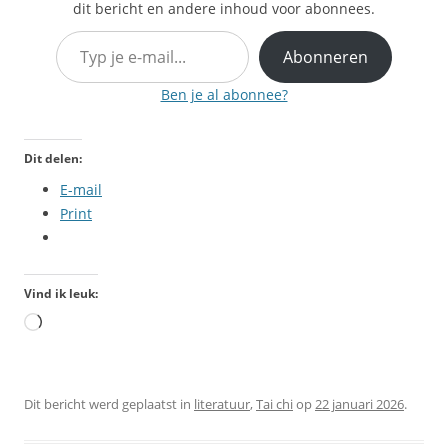
dit bericht en andere inhoud voor abonnees.
Typ je e-mail…
Abonneren
Ben je al abonnee?
Dit delen:
E-mail
Print
Vind ik leuk:
Aan
het
laden...
Dit bericht werd geplaatst in
literatuur
,
Tai chi
op
22 januari 2026
.