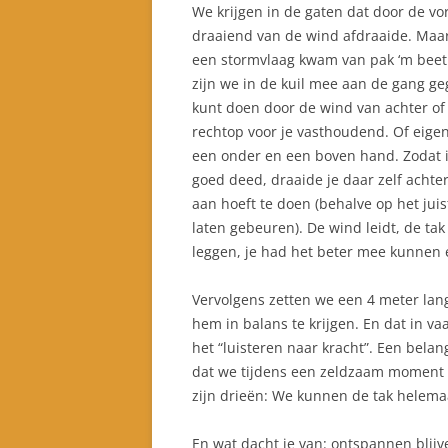
We krijgen in de gaten dat door de vo
draaiend van de wind afdraaide. Maar 
een stormvlaag kwam van pak ‘m beet 
zijn we in de kuil mee aan de gang ge
kunt doen door de wind van achter of 
rechtop voor je vasthoudend. Of eige
een onder en een boven hand. Zodat i
goed deed, draaide je daar zelf achtera
aan hoeft te doen (behalve op het juis
laten gebeuren). De wind leidt, de tak
leggen, je had het beter mee kunnen 
Vervolgens zetten we een 4 meter lan
hem in balans te krijgen. En dat in va
het “luisteren naar kracht”. Een belan
dat we tijdens een zeldzaam moment v
zijn drieën: We kunnen de tak helemaal
En wat dacht je van: ontspannen blijv