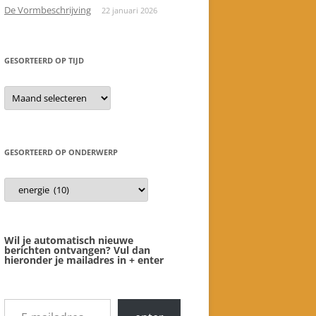
De Vormbeschrijving
22 januari 2026
GESORTEERD OP TIJD
gesorteerd
op
tijd
GESORTEERD OP ONDERWERP
gesorteerd
op
onderwerp
Wil je automatisch nieuwe
berichten ontvangen? Vul dan
hieronder je mailadres in + enter
E-mailadres