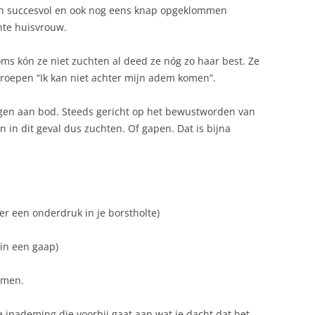
an succesvol en ook nog eens knap opgeklommen
hte huisvrouw.
ms kón ze niet zuchten al deed ze nóg zo haar best. Ze
troepen “Ik kan niet achter mijn adem komen”.
ingen aan bod. Steeds gericht op het bewustworden van
En in dit geval dus zuchten. Of gapen. Dat is bijna
hier een onderdruk in je borstholte)
 in een gaap)
omen.
 inademing die voorbij gaat aan wat je dacht dat het