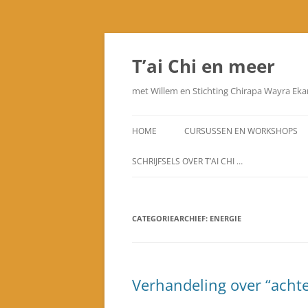
Ga
naar
de
T’ai Chi en meer
inhoud
met Willem en Stichting Chirapa Wayra Eka
HOME
CURSUSSEN EN WORKSHOPS
SCHRIJFSELS OVER T’AI CHI …
VOORWOORD
CATEGORIEARCHIEF:
PRINCIPES VAN T’AI CHI
ENERGIE
MIJN METHODE VAN LESGEVEN
LESVOORVALLEN
Verhandeling over “acht
VORMBESCHRIJVING