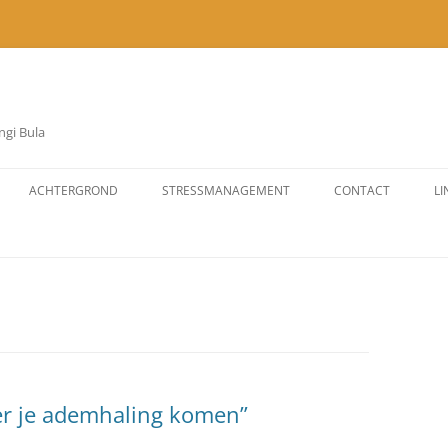
ngi Bula
ACHTERGROND
STRESSMANAGEMENT
CONTACT
LI
CHIRAPA WAYRA EKANGI BULA?
WILLEM?
DOELSTELLING
DOELGROEP
er je ademhaling komen”