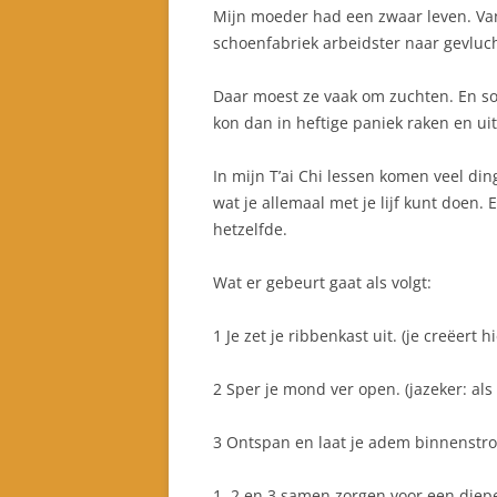
Mijn moeder had een zwaar leven. V
schoenfabriek arbeidster naar gevluc
Daar moest ze vaak om zuchten. En so
kon dan in heftige paniek raken en ui
In mijn T’ai Chi lessen komen veel d
wat je allemaal met je lijf kunt doen. 
hetzelfde.
Wat er gebeurt gaat als volgt:
1 Je zet je ribbenkast uit. (je creëert 
2 Sper je mond ver open. (jazeker: als
3 Ontspan en laat je adem binnenstr
1, 2 en 3 samen zorgen voor een diepe