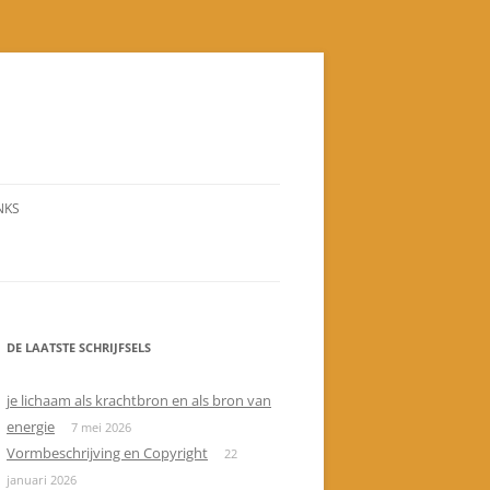
NKS
DE LAATSTE SCHRIJFSELS
je lichaam als krachtbron en als bron van
energie
7 mei 2026
Vormbeschrijving en Copyright
22
januari 2026