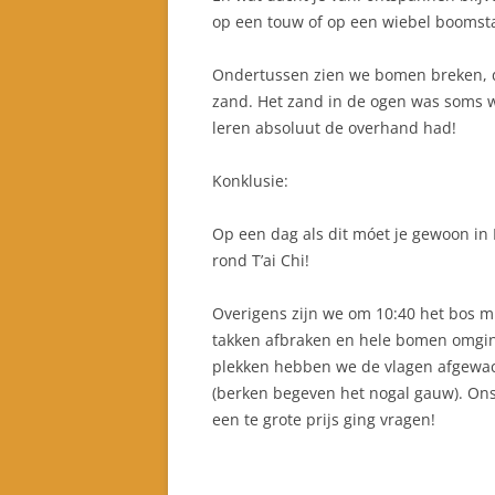
op een touw of op een wiebel booms
Ondertussen zien we bomen breken, di
zand. Het zand in de ogen was soms w
leren absoluut de overhand had!
Konklusie:
Op een dag als dit móet je gewoon in 
rond T’ai Chi!
Overigens zijn we om 10:40 het bos mi
takken afbraken en hele bomen omgin
plekken hebben we de vlagen afgewach
(berken begeven het nogal gauw). Ons
een te grote prijs ging vragen!