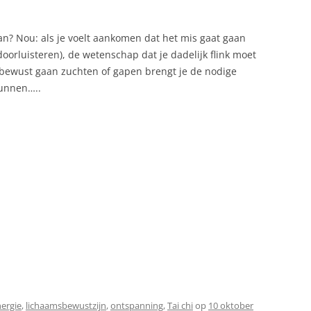
n? Nou: als je voelt aankomen dat het mis gaat gaan
doorluisteren), de wetenschap dat je dadelijk flink moet
n bewust gaan zuchten of gapen brengt je de nodige
kunnen…..
ergie
,
lichaamsbewustzijn
,
ontspanning
,
Tai chi
op
10 oktober