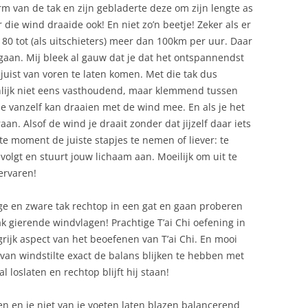
rm van de tak en zijn gebladerte deze om zijn lengte as
die wind draaide ook! En niet zo’n beetje! Zeker als er
80 tot (als uitschieters) meer dan 100km per uur. Daar
gaan. Mij bleek al gauw dat je dat het ontspannendst
juist van voren te laten komen. Met die tak dus
nlijk niet eens vasthoudend, maar klemmend tussen
e vanzelf kan draaien met de wind mee. En als je het
an. Alsof de wind je draait zonder dat jijzelf daar iets
te moment de juiste stapjes te nemen of liever: te
 volgt en stuurt jouw lichaam aan. Moeilijk om uit te
ervaren!
ge en zware tak rechtop in een gat en gaan proberen
ak gierende windvlagen! Prachtige T’ai Chi oefening in
grijk aspect van het beoefenen van T’ai Chi. En mooi
an windstilte exact de balans blijken te hebben met
 loslaten en rechtop blijft hij staan!
en en je niet van je voeten laten blazen balancerend