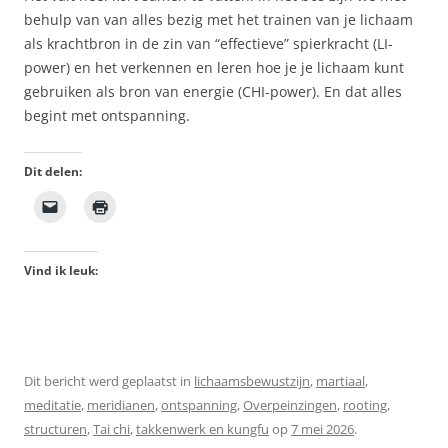
behulp van van alles bezig met het trainen van je lichaam
als krachtbron in de zin van “effectieve” spierkracht (LI-
power) en het verkennen en leren hoe je je lichaam kunt
gebruiken als bron van energie (CHI-power). En dat alles
begint met ontspanning.
Dit delen:
Vind ik leuk:
Dit bericht werd geplaatst in
lichaamsbewustzijn
,
martiaal
,
meditatie
,
meridianen
,
ontspanning
,
Overpeinzingen
,
rooting
,
structuren
,
Tai chi
,
takkenwerk en kungfu
op
7 mei 2026
.