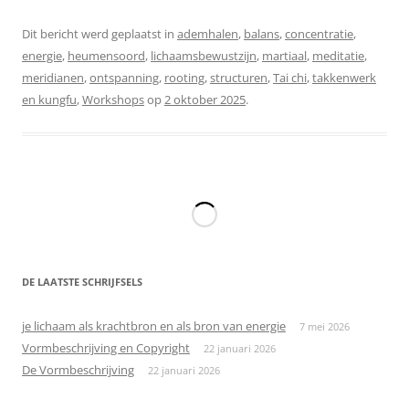
Dit bericht werd geplaatst in
ademhalen
,
balans
,
concentratie
,
energie
,
heumensoord
,
lichaamsbewustzijn
,
martiaal
,
meditatie
,
meridianen
,
ontspanning
,
rooting
,
structuren
,
Tai chi
,
takkenwerk
en kungfu
,
Workshops
op
2 oktober 2025
.
DE LAATSTE SCHRIJFSELS
je lichaam als krachtbron en als bron van energie
7 mei 2026
Vormbeschrijving en Copyright
22 januari 2026
De Vormbeschrijving
22 januari 2026