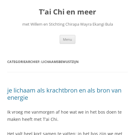
Ga
naar
T’ai Chi en meer
de
inhoud
met Willem en Stichting Chirapa Wayra Ekangi Bula
Menu
CATEGORIEARCHIEF:
LICHAAMSBEWUSTZIJN
je lichaam als krachtbron en als bron van
energie
Ik vroeg me vanmorgen af hoe wat we in het bos doen te
maken heeft met T’ai Chi.
Het valt heel kort samen te vatten: in het bos zijn we met